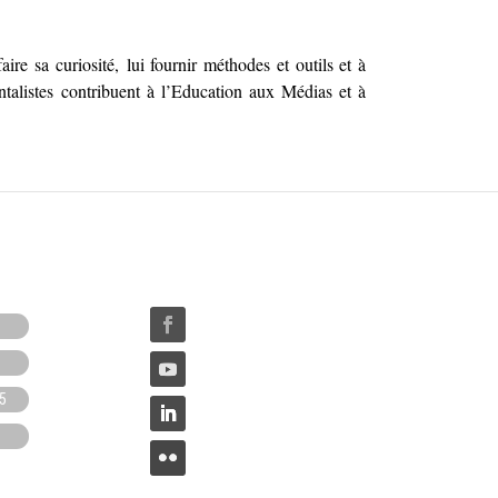
aire sa curiosité
,
l
ui fournir
méthodes et outils et à
alistes contribuent à l’
E
ducation aux
M
édias et à
65